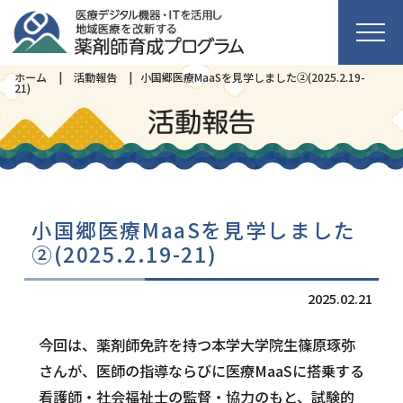
ホーム
活動報告
小国郷医療MaaSを見学しました②(2025.2.19-
21)
HOME
事業紹介
小国郷医療MaaSを見学しました
メンバー
②(2025.2.19-21)
2025.02.21
活動報告
今回は、薬剤師免許を持つ本学大学院生篠原琢弥
さんが、医師の指導ならびに医療MaaSに搭乗する
お問合せ
看護師・社会福祉士の監督・協力のもと、試験的